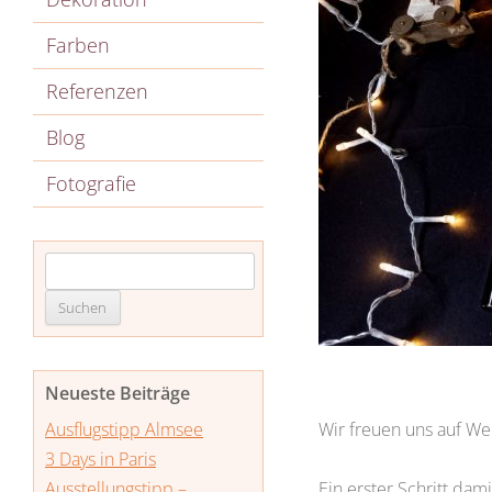
Farben
Referenzen
Blog
Fotografie
Suche
nach:
Neueste Beiträge
Wir freuen uns auf We
Ausflugstipp Almsee
3 Days in Paris
Ein erster Schritt da
Ausstellungstipp –