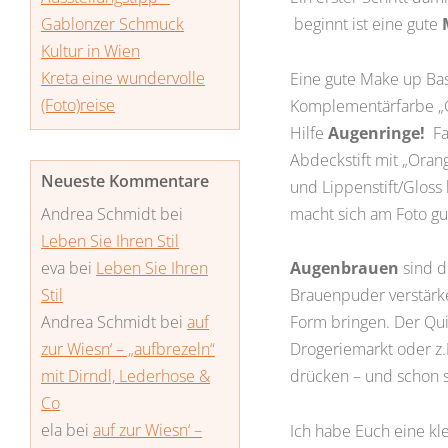
beginnt ist eine gute
Gablonzer Schmuck
Kultur in Wien
Kreta eine wundervolle
Eine gute Make up Ba
(Foto)reise
Komplementärfarbe „Gr
Hilfe
Augenringe!
Fa
Abdeckstift mit „Oran
Neueste Kommentare
und Lippenstift/Gloss
macht sich am Foto gu
Andrea Schmidt
bei
Leben Sie Ihren Stil
Augenbrauen
sind d
eva
bei
Leben Sie Ihren
Brauenpuder verstärke
Stil
Form bringen. Der Qui
Andrea Schmidt
bei
auf
Drogeriemarkt oder z.
zur Wiesn‘ – „aufbrezeln“
drücken – und schon si
mit Dirndl, Lederhose &
Co
ela
bei
auf zur Wiesn‘ –
Ich habe Euch eine kl