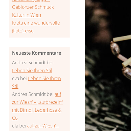
Gablonzer Schmuck
Kultur in Wien
Kreta eine wundervolle
(Foto)reise
Neueste Kommentare
Andrea Schmidt
bei
Leben Sie Ihren Stil
eva
bei
Leben Sie Ihren
Stil
Andrea Schmidt
bei
auf
zur Wiesn‘ – „aufbrezeln“
mit Dirndl, Lederhose &
Co
ela
bei
auf zur Wiesn‘ –