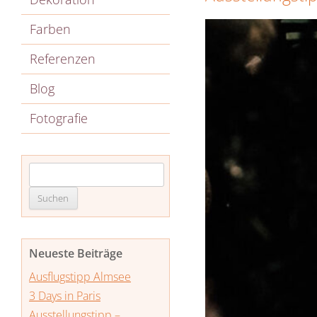
Farben
Referenzen
Blog
Fotografie
Suche
nach:
Neueste Beiträge
Ausflugstipp Almsee
3 Days in Paris
Ausstellungstipp –