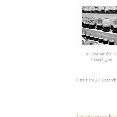
ich liebe die Wiener
Schneekugeln
Erstellt am 20. Dezem
Tapetenwechse