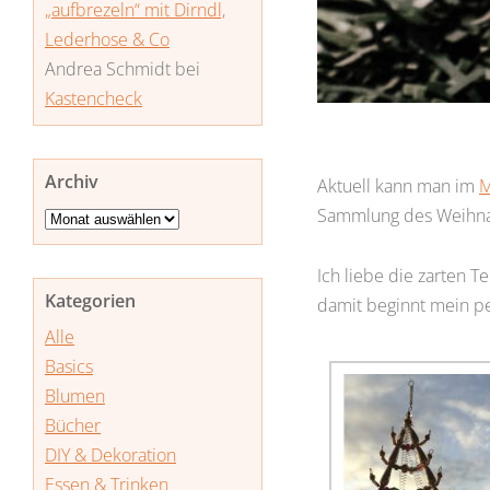
„aufbrezeln“ mit Dirndl,
Lederhose & Co
Andrea Schmidt
bei
Kastencheck
Archiv
Aktuell kann man im
Sammlung des Weihnac
Archiv
Ich liebe die zarten 
Kategorien
damit beginnt mein pe
Alle
Basics
Blumen
Bücher
DIY & Dekoration
Essen & Trinken