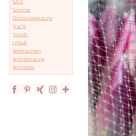
SALE
Seminar
Shoppingberatung
Tracht
Trends
Urlaub
Weihnachten
Wohnberatung
Workshop